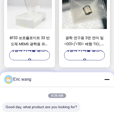
BF33 보로플로이트 33 반
광학 연구용 3면 연마 및
도체 MEMS 광학용 유리
<001>/<110> 배향 TiO₂ 단
최상의 가격을 얻으세
최상의 가격을 얻으세
웨이퍼
결정 프리즘
요
요
Eric wang
9:39 AM
Good day, what product are you looking for?