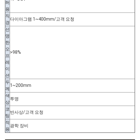
허
용
직
다이아그램 1~400mm/고객 요청
경
선
명
한
오
>98%
프
레
이
션
두
1~200mm
께
색
투명
상
코
반사상/고객 요청
팅
적
광학 장비
용