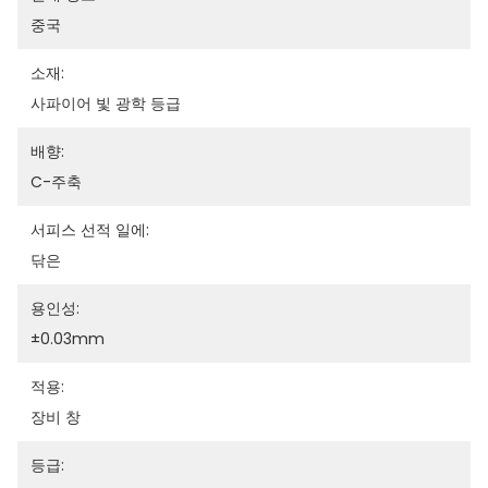
중국
소재:
사파이어 빛 광학 등급
배향:
C-주축
서피스 선적 일에:
닦은
용인성:
±0.03mm
적용:
장비 창
등급: