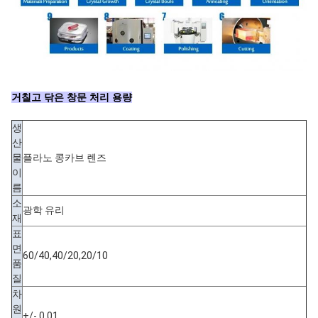
거칠고 닦은 창문 처리 용량
생
산
물
플라노 콩카브 렌즈
이
름
소
광학 유리
재
표
면
60/40,40/20,20/10
품
질
차
원
+/- 0.01