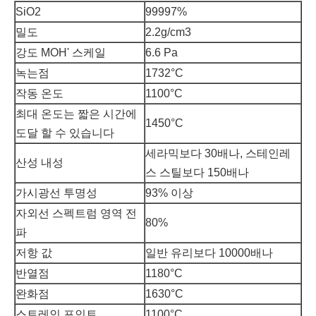
SiO2
99997%
밀도
2.2g/cm3
강도 MOH' 스케일
6.6 Pa
녹는점
1732°C
작동 온도
1100°C
최대 온도는 짧은 시간에
1450°C
도달 할 수 있습니다
세라믹보다 30배나, 스테인레
산성 내성
스 스틸보다 150배나
가시광선 투명성
93% 이상
자외선 스펙트럼 영역 전
80%
파
저항 값
일반 유리보다 10000배나
반열점
1180°C
완화점
1630°C
스트레인 포인트
1100°C