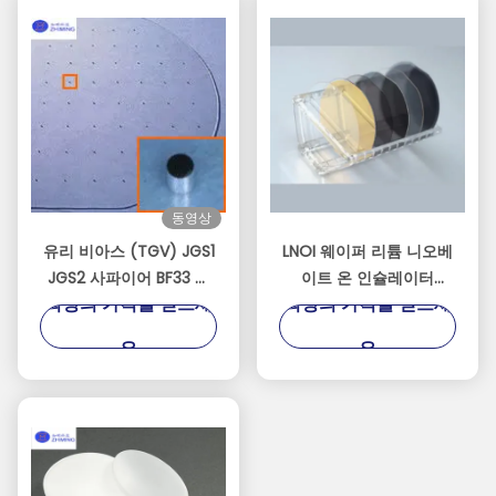
동영상
유리 비아스 (TGV) JGS1
LNOI 웨이퍼 리튬 니오베
JGS2 사파이어 BF33 쿼
이트 온 인슐레이터
최상의 가격을 얻으세
최상의 가격을 얻으세
츠 커스터마이징 가능한
2/3/4/6/8 인치 LN 기판
차원 두께 100μm까지 낮
요
요
을 수 있습니다