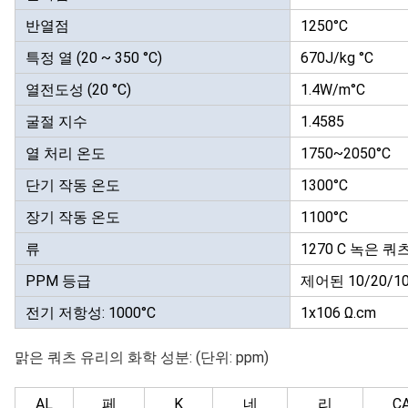
반열점
1250°C
특정 열 (20 ~ 350 °C)
670J/kg °C
열전도성 (20 °C)
1.4W/m°C
굴절 지수
1.4585
열 처리 온도
1750~2050°C
단기 작동 온도
1300°C
장기 작동 온도
1100°C
류
1270 C 녹은 
PPM 등급
제어된 10/20/1
전기 저항성: 1000°C
1x106 Ω.cm
맑은 쿼츠 유리의 화학 성분: (단위: ppm)
AL
페
K
네
리
C