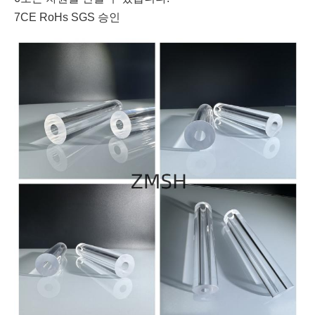
7CE RoHs SGS 승인