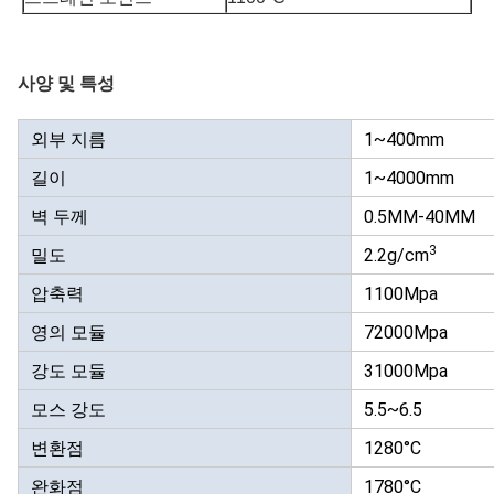
사양 및 특성
외부 지름
1~400mm
길이
1~4000mm
벽 두께
0.5MM-40MM
3
밀도
2.2g/cm
압축력
1100Mpa
영의 모듈
72000Mpa
강도 모듈
31000Mpa
모스 강도
5.5~6.5
변환점
1280°C
완화점
1780°C