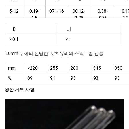
5-12
0.19-
071-16
00.12-
0.38-
0.1
1.5
1.76
076
1.2
B
티
<0.1
< 1
1.0mm 두께의 선명한 쿼츠 유리의 스펙트럼 전송
mm
<220
255
280
315
350
%
89
91
93
93
93
생산 세부 사항