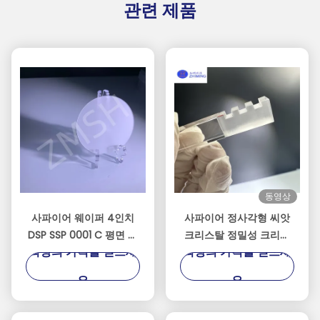
관련 제품
동영상
사파이어 웨이퍼 4인치
사파이어 정사각형 씨앗
DSP SSP 0001 C 평면 사
크리스탈 정밀성 크리스
최상의 가격을 얻으세
최상의 가격을 얻으세
용자 정의 축 모노 크리스
탈 성장에 초점을 맞춘
탈 Al2O3
요
요