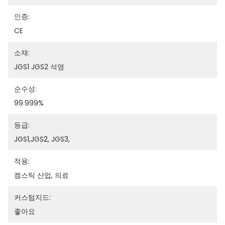
인증:
CE
소재:
JGS1 JGS2 석영
순수성:
99.999%
등급:
JGS1,JGS2, JGS3,
적용:
켐스틱 산업, 의료
커스텀지드:
좋아요